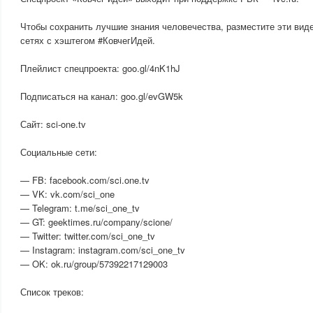
Чтобы сохранить лучшие знания человечества, разместите эти вид
сетях с хэштегом #КовчегИдей.
Плейлист спецпроекта: goo.gl/4nK1hJ
Подписаться на канал: goo.gl/evGW5k
Сайт: sci-one.tv
Социальные сети:
— FB: facebook.com/sci.one.tv
— VK: vk.com/sci_one
— Telegram: t.me/sci_one_tv
— GT: geektimes.ru/company/scione/
— Twitter: twitter.com/sci_one_tv
— Instagram: instagram.com/sci_one_tv
— OK: ok.ru/group/57392217129003
Список треков: