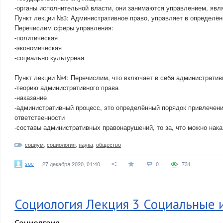
-органы исполнительной власти, они занимаются управлением, яв
Пункт лекции №3: Административное право, управляет в определё
Перечислим сферы управления:
-политическая
-экономическая
-социально культурная
Пункт лекции №4: Перечислим, что включает в себя административ
-теорию административного права
-наказание
-административный процесс, это определённый порядок привлечени
ответственности
-составы административных правонарушений, то за, что можно нака
социум
,
социология
,
наука
,
общество
soc
27 декабря 2020, 01:40
0
731
Социология Лекция 3 Социальные 
Социолгоия