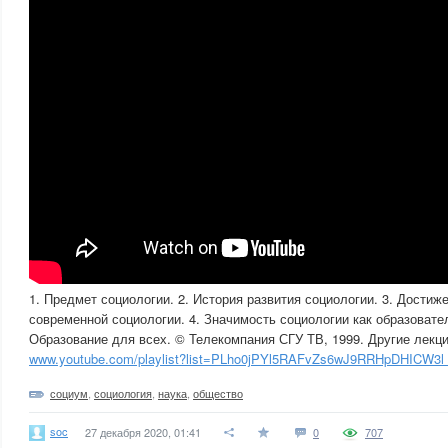
1. Предмет социологии. 2. История развития социологии. 3. Достиж
современной социологии. 4. Значимость социологии как образовате
Образование для всех. © Телекомпания СГУ ТВ, 1999. Другие лекци
www.youtube.com/playlist?list=PLho0jPYl5RAFvZs6wJ9RRHpDHICW3
социум
,
социология
,
наука
,
общество
soc
27 декабря 2020, 01:41
0
707