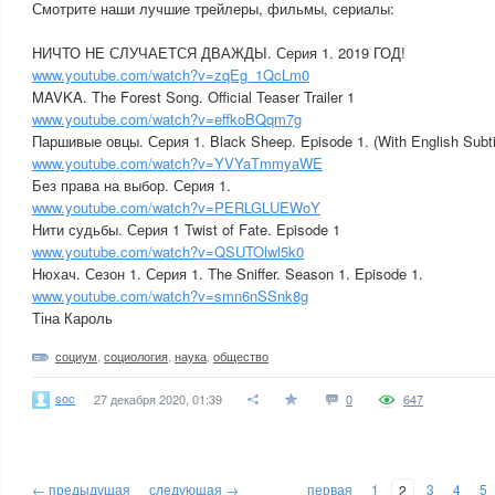
Смотрите наши лучшие трейлеры, фильмы, сериалы:
НИЧТО НЕ СЛУЧАЕТСЯ ДВАЖДЫ. Серия 1. 2019 ГОД!
www.youtube.com/watch?v=zqEg_1QcLm0
MAVKA. The Forest Song. Official Teaser Trailer 1
www.youtube.com/watch?v=effkoBQqm7g
Паршивые овцы. Серия 1. Black Sheep. Episode 1. (With English Subti
www.youtube.com/watch?v=YVYaTmmyaWE
Без права на выбор. Серия 1.
www.youtube.com/watch?v=PERLGLUEWoY
Нити судьбы. Серия 1 Twist of Fate. Episode 1
www.youtube.com/watch?v=QSUTOlwl5k0
Нюхач. Сезон 1. Серия 1. The Sniffer. Season 1. Episode 1.
www.youtube.com/watch?v=smn6nSSnk8g
Тіна Кароль
социум
,
социология
,
наука
,
общество
soc
27 декабря 2020, 01:39
0
647
← предыдущая
следующая →
первая
1
3
4
5
2