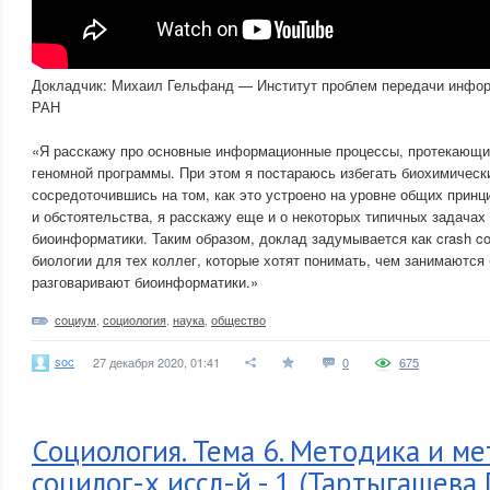
Докладчик: Михаил Гельфанд — Институт проблем передачи инфор
РАН
«Я расскажу про основные информационные процессы, протекающие
геномной программы. При этом я постараюсь избегать биохимическ
сосредоточившись на том, как это устроено на уровне общих принц
и обстоятельства, я расскажу еще и о некоторых типичных задачах
биоинформатики. Таким образом, доклад задумывается как crash c
биологии для тех коллег, которые хотят понимать, чем занимаются 
разговаривают биоинформатики.»
социум
,
социология
,
наука
,
общество
soc
27 декабря 2020, 01:41
0
675
Социология. Тема 6. Методика и м
социлог-х иссл-й - 1 (Тартыгашева Г