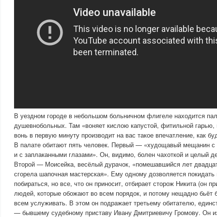
В уездном городе в небольшом больничном флигеле находится па
душевнобольных. Там «воняет кислою капустой, фитильной гарью, 
вонь в первую минуту производит на вас такое впечатление, как бу
В палате обитают пять человек. Первый — «худощавый мещанин 
и с заплаканными глазами». Он, видимо, болен чахоткой и целый де
Второй — Моисейка, весёлый дурачок, «помешавшийся лет двадцать
сгорела шапочная мастерская». Ему одному дозволяется покидать 
побираться, но все, что он приносит, отбирает сторож Никита (он п
людей, которые обожают во всем порядок, и потому нещадно бьёт 
всем услуживать. В этом он подражает третьему обитателю, единс
— бывшему судебному приставу Ивану Дмитриевичу Громову. Он и