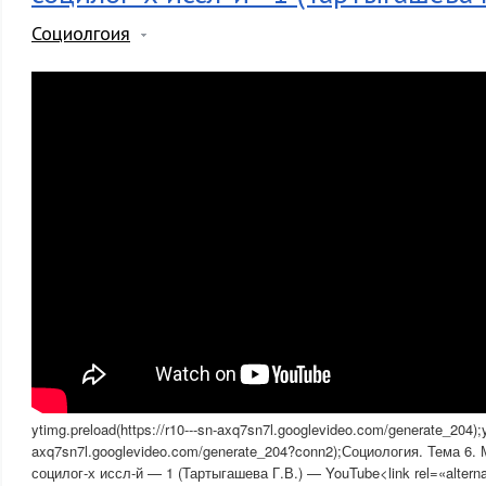
Социолгоия
ytimg.preload(https://r10---sn-axq7sn7l.googlevideo.com/generate_204);yt
axq7sn7l.googlevideo.com/generate_204?conn2);Социология. Тема 6.
социлог-х иссл-й — 1 (Тартыгашева Г.В.) — YouTube<link rel=«alternat