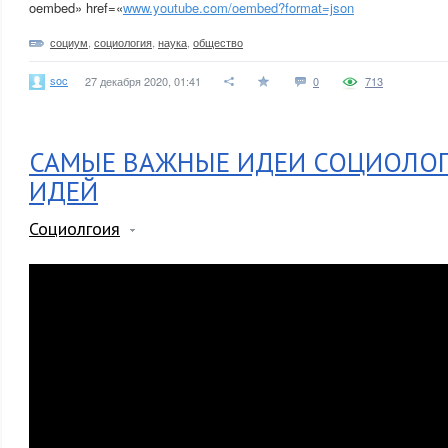
oembed» href=«
www.youtube.com/oembed?format=json
социум
,
социология
,
наука
,
общество
soc
27 декабря 2020, 01:41
0
713
САМЫЕ ВАЖНЫЕ ИДЕИ СОЦИОЛОГИ
ИДЕЙ
Социолгоия