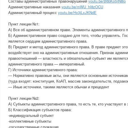
Составы административных правонарушений
youtu.be/B6bKoSjN8lo
Административные наказания
youtu.be/mWU_hI8zOCU
Административный процесс
youtu.be/Hx3jLxJKNdE
Пункт лекции №1:
А) Все об административном праве. Элементы административного п
Б) Административное право создано для того, чтобы управлять. Го
является сердцем административного права.
В) Предмет и метод административного права. В праве предмет это, 
воздействует оно на административные отношения. Признак админ
правоотношений — властность и обязательный субъект им являетс
административного права — императивный.
Г) Источники административного права:
— Нормативно правовые акты, они являются основными источникам
(туда входят: конституция, КоАП, массив законодательств, подзако
— Иные источники, такими являются обычаи и прецедент
Пункт лекции №2:
А) Субъекты административного права, то есть те, кто участвуют в
Б) Классификация субъектов права:
-индивидуальный субъект
-коллективные субъекты
-государственные служащие