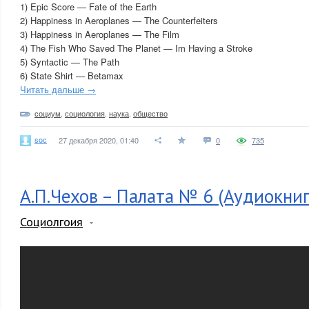
1) Epic Score — Fate of the Earth
2) Happiness in Aeroplanes — The Counterfeiters
3) Happiness in Aeroplanes — The Film
4) The Fish Who Saved The Planet — Im Having a Stroke
5) Syntactic — The Path
6) State Shirt — Betamax
Читать дальше →
социум
,
социология
,
наука
,
общество
soc
27 декабря 2020, 01:40
0
735
А.П.Чехов – Палата № 6 (Аудиокниг
Социолгоия