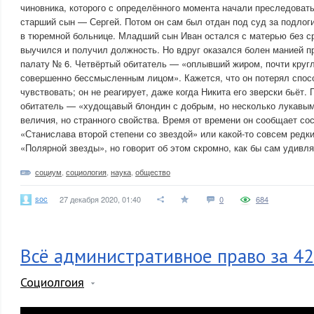
чиновника, которого с определённого момента начали преследоват
старший сын — Сергей. Потом он сам был отдан под суд за подлоги
в тюремной больнице. Младший сын Иван остался с матерью без с
выучился и получил должность. Но вдруг оказался болен манией п
палату № 6. Четвёртый обитатель — «оплывший жиром, почти круг
совершенно бессмысленным лицом». Кажется, что он потерял спос
чувствовать; он не реагирует, даже когда Никита его зверски бьёт.
обитатель — «худощавый блондин с добрым, но несколько лукавым
величия, но странного свойства. Время от времени он сообщает со
«Станислава второй степени со звездой» или какой-то совсем редк
«Полярной звезды», но говорит об этом скромно, как бы сам удивля
социум
,
социология
,
наука
,
общество
soc
27 декабря 2020, 01:40
0
684
Всё административное право за 4
Социолгоия