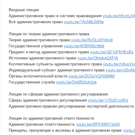
Вводные лекции
Административное право в системе правоведения
youtu.be/hKmtLX
Всё административное право
youtu.be/7AxN6Lfl6Rw
Лекции по теории административного права
Теория административного права
youtu.be/RvOLo5Ydjm8
Государственное управление
youtu.be/9OBINScf8b8
Предмет и метод административного права
youtu.be/QE1gFAHEsBs
Источники административного права
youtu.be/ObIek4QXFjA
Коллективные субъекты административного права
youtu.be/rUjlusV
Индивидуальный субъект административного права
youtu.be/mDvA
Органы исполнительной власти
youtu.be/ZCGcVQH3W8M
Государственная служба
youtu.be/D42B35uk2qs
Лекции по сферам административного регулирования
Сферы административного регулирования
youtu.be/1j7S2S1u3Kg
Административно-правове регулирование экспертной деятельности
Лекции по административной ответственности
Административная ответственность
youtu.be/MFK5WG74r2A
Принципы, презумпции и аксиомы в административном праве
youtu