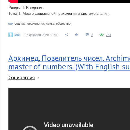
Раздел I. Введение.
Тема 1. Место социальной психологии в системе знания.
социум
,
социология
,
наука
,
общество
soc
27 декабря 2020, 01:39
0
764
Архимед. Повелитель чисел. Archim
master of numbers. (With English sub
Социолгоия