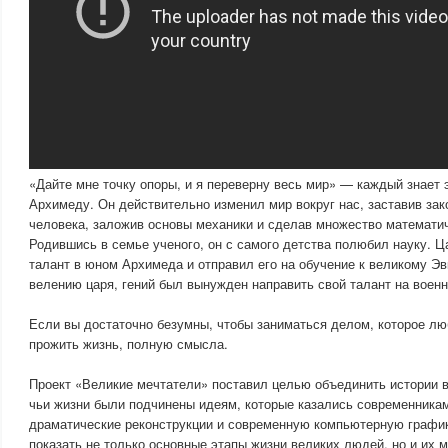
«Дайте мне точку опоры, и я переверну весь мир» — каждый знает
Архимеду. Он действительно изменил мир вокруг нас, заставив за
человека, заложив основы механики и сделав множество математич
Родившись в семье ученого, он с самого детства полюбил науку. Ц
талант в юном Архимеда и отправил его на обучение к великому Эв
велению царя, гений был вынужден направить свой талант на вое
Если вы достаточно безумны, чтобы заниматься делом, которое л
прожить жизнь, полную смысла.
Проект «Великие мечтатели» поставил целью объединить истории 
чьи жизни были подчинены идеям, которые казались современника
драматические реконструкции и современную компьютерную графи
показать не только основные этапы жизни великих людей, но и их 