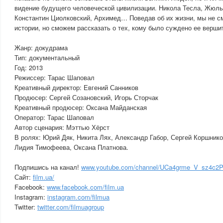
видение будущего человеческой цивилизации. Никола Тесла, Жюль
Константин Циолковский, Архимед… Поведав об их жизни, мы не с
истории, но сможем рассказать о тех, кому было суждено ее верши
Жанр: докудрама
Тип: документальный
Год: 2013
Режиссер: Тарас Шаповал
Креативный директор: Евгений Санников
Продюсер: Сергей Созановский, Игорь Сторчак
Креативный продюсер: Оксана Майданская
Оператор: Тарас Шаповал
Автор сценария: Мэттью Хёрст
В ролях: Юрий Дяк, Никита Лях, Александр Габор, Сергей Коршник
Лидия Тимофеева, Оксана Платнова.
Подпишись на канал!
www.youtube.com/channel/UCa4grme_V_sz4c2P
Сайт:
film.ua/
Facebook:
www.facebook.com/film.ua
Instagram:
instagram.com/filmua
Twitter:
twitter.com/filmuagroup