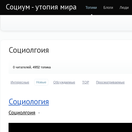
Социум - утопия мира
Топики
Блоги
Люди
Социолгоия
0
читателей, 4952 топика
Интересные
Новые
Обсуждаемые
TOP
Просматриваемые
Социология
Социолгоия