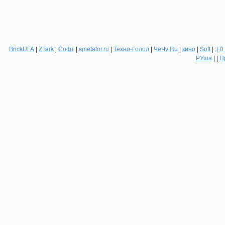
BrickUFA
|
ZTark
|
Софт
|
smetafor.ru
|
Техно-Голод
|
ЧеЧу.Ru
|
кино
|
Soft
|
:( 0
РУша
| |
П