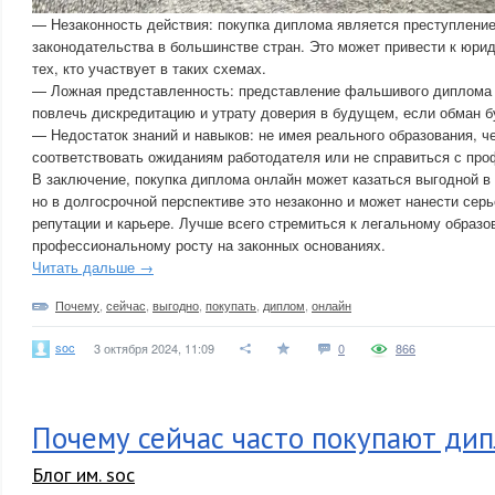
— Незаконность действия: покупка диплома является преступлени
законодательства в большинстве стран. Это может привести к юр
тех, кто участвует в таких схемах.
— Ложная представленность: представление фальшивого диплома 
повлечь дискредитацию и утрату доверия в будущем, если обман б
— Недостаток знаний и навыков: не имея реального образования, ч
соответствовать ожиданиям работодателя или не справиться с пр
В заключение, покупка диплома онлайн может казаться выгодной в 
но в долгосрочной перспективе это незаконно и может нанести се
репутации и карьере. Лучше всего стремиться к легальному образо
профессиональному росту на законных основаниях.
Читать дальше →
Почему
,
сейчас
,
выгодно
,
покупать
,
диплом
,
онлайн
soc
3 октября 2024, 11:09
0
866
Почему сейчас часто покупают ди
Блог им. soc