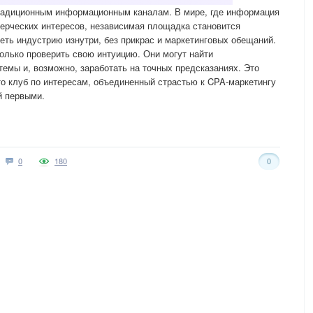
традиционным информационным каналам. В мире, где информация
ерческих интересов, независимая площадка становится
еть индустрию изнутри, без прикрас и маркетинговых обещаний.
олько проверить свою интуицию. Они могут найти
емы и, возможно, заработать на точных предсказаниях. Это
то клуб по интересам, объединенный страстью к CPA-маркетингу
й первыми.
0
180
0