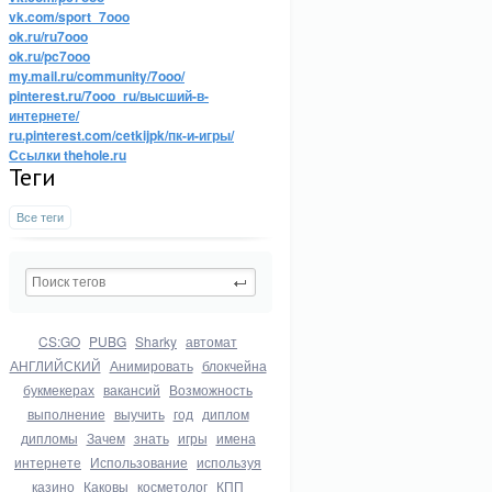
vk.com/sport_7ooo
ok.ru/ru7ooo
ok.ru/pc7ooo
my.mail.ru/community/7ooo/
pinterest.ru/7ooo_ru/высший-в-
интернете/
ru.pinterest.com/cetkijpk/пк-и-игры/
Ссылки thehole.ru
Теги
Все теги
CS:GO
PUBG
Sharky
автомат
АНГЛИЙСКИЙ
Анимировать
блокчейна
букмекерах
вакансий
Возможность
выполнение
выучить
год
диплом
дипломы
Зачем
знать
игры
имена
интернете
Использование
используя
казино
Каковы
косметолог
КПП