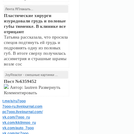
Лента ЯПлакалъ...
Пластические хирурги
изуродовали грудь и половые
губы тюменке. В клинике все
отрицают
Татьяна рассказала, что просила
спецов подтянуть ей грудь и
подровнять одну из половых
губ. В итоге сверху получилась
ассиметрия и страшные шрамы
возле сос
JoyReactor - смешные картинки ...
Пост №6359452
Автор: lautren Развернуть
Комментировать
t.me/s/ru7ooo
7ooo-ru.livejournal.com
pc7ooo.livejournal.com/
vk.com/7ooo_ru
vk.com/kkiinnoo_ru
vk.com/auto_7ooo
vk.com/pc7ooo