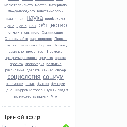
маркетплейлиста
мастер
материала
международного
нанотехнологий
наука
настоящая
необходимо
общество
нужна
нужно
ОАЭ
онлайн
опытного
Организация
Отслеживайте
партнерского
Первая
Почему
покупают
помощью
Портал
правильно
презентует
Прекрасен
программированию
продажа
проект
проекта
происходит
развития
расписание
сделать
сейчас
снукер
социология
социум
стоимости
стоит
фитнес
функции
цена
Цифровые товары нужны людям
по множеству причин
Что
Прямой эфир