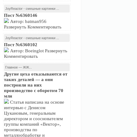
JoyReactor - смешные картинки ...
Пост №6360146
Автор: batman956
Развернуть Комментировать
JoyReactor - смешные картинки ...
Пост №6360102
Автор: Boeinglot Развернуть
Комментировать
Главное — ЖЖ...
Другие цеха отказываются от
таких деталей — а они
построили на них
производство с оборотом 70
млн
Статья написана на основе
интервью с Денисом
Цукановым, генеральным
директором и сооснователем
группы компаний «Вектор»,
производства по
металлообработке н