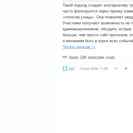
Такой подход создает альтернативу 
часто фильтруется через призму комм
«голосом улицы». Она позволяет увид
Участники получают возможность не т
единомышленников, обсудить острые т
больше, чем просто сайт прогнозов; э
и желанием быть в курсе всех событи
Читать дальше →
Рынок
,
CPA
,
индустрии
,
сухих
soc
14 мая 2026, 11:08