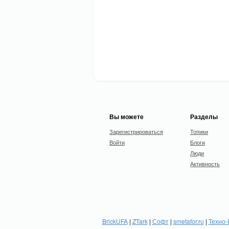
Вы можете
Разделы
Зарегистрироваться
Топики
Войти
Блоги
Люди
Активность
BrickUFA
|
ZTark
|
Софт
|
smetafor.ru
|
Техно-