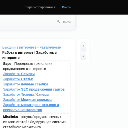
Зарегистрироваться
Войти
Найти
Высший в интернете - Развлечение
Работа в интернет | Заработок в
интернете
Sape
- Передовые технологии
продвижения в интернете
Заработок
Ссылки
Заработок
Статьи
Заработок
вечные ссылки
Заработок
SEO продвижения сайтов
Заработок
Тизеры / банеры
Заработок
Мединая реклама
Заработок
мониторинг отзывов и
привлечения клиентов
Miralinks
- покупка\продажа вечных
ссылок, статей ! Лидирующая система
статейного маркетинга .