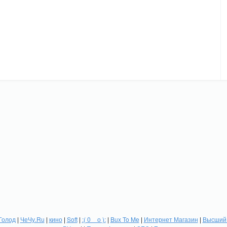
Голод
|
ЧеЧу.Ru
|
кино
|
Soft
|
:( 0 _ о ):
|
Bux To Me
|
Интернет Магазин
|
Высший 