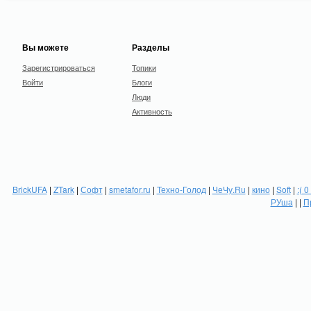
Вы можете
Разделы
Зарегистрироваться
Топики
Войти
Блоги
Люди
Активность
BrickUFA
|
ZTark
|
Софт
|
smetafor.ru
|
Техно-Голод
|
ЧеЧу.Ru
|
кино
|
Soft
|
:( 0
РУша
| |
П