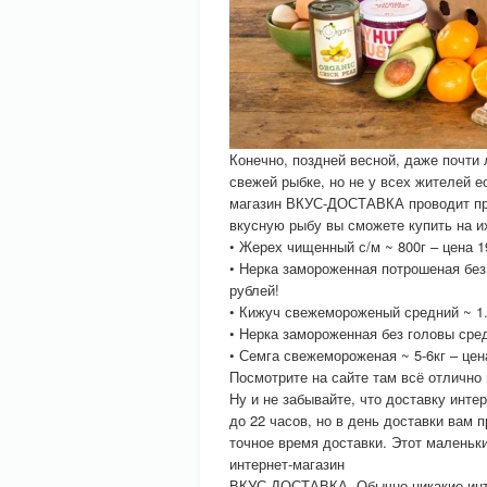
Конечно, поздней весной, даже почти
свежей рыбке, но не у всех жителей е
магазин ВКУС-ДОСТАВКА проводит про
вкусную рыбу вы сможете купить на их
• Жерех чищенный с/м ~ 800г – цена 19
• Нерка замороженная потрошеная без 
рублей!
• Кижуч свежемороженый средний ~ 1.5
• Нерка замороженная без головы сред
• Семга свежемороженая ~ 5-6кг – цен
Посмотрите на сайте там всё отлично 
Ну и не забывайте, что доставку ин
до 22 часов, но в день доставки вам 
точное время доставки. Этот маленьк
интернет-магазин
ВКУС-ДОСТАВКА. Обычно никакие инте