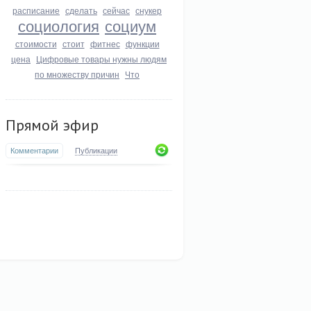
расписание
сделать
сейчас
снукер
социология
социум
стоимости
стоит
фитнес
функции
цена
Цифровые товары нужны людям
по множеству причин
Что
Прямой эфир
Комментарии
Публикации