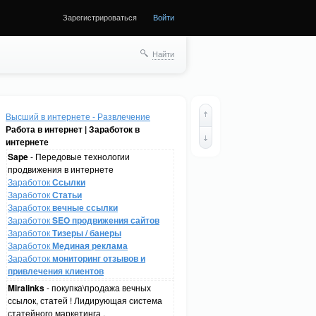
Зарегистрироваться
Войти
Найти
Высший в интернете - Развлечение
Работа в интернет | Заработок в
интернете
Sape
- Передовые технологии
продвижения в интернете
Заработок
Ссылки
Заработок
Статьи
Заработок
вечные ссылки
Заработок
SEO продвижения сайтов
Заработок
Тизеры / банеры
Заработок
Мединая реклама
Заработок
мониторинг отзывов и
привлечения клиентов
Miralinks
- покупка\продажа вечных
ссылок, статей ! Лидирующая система
статейного маркетинга .