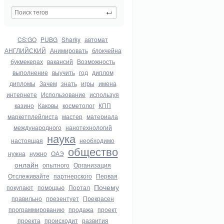
CS:GO
PUBG
Sharky
автомат
АНГЛИЙСКИЙ
Анимировать
блокчейна
букмекерах
вакансий
Возможность
выполнение
выучить
год
диплом
дипломы
Зачем
знать
игры
имена
интернете
Использование
используя
казино
Каковы
косметолог
КПП
маркетплейлиста
мастер
материала
международного
нанотехнологий
наука
настоящая
необходимо
общество
нужна
нужно
ОАЭ
онлайн
опытного
Организация
Отслеживайте
партнерского
Первая
Почему
покупают
помощью
Портал
правильно
презентует
Прекрасен
программированию
продажа
проект
проекта
происходит
развития