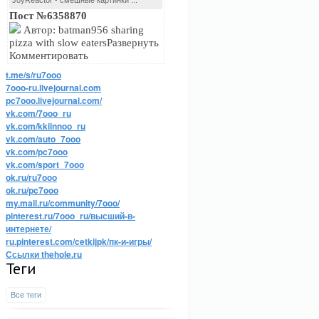
JoyReactor - смешные картинки ...
Пост №6358870
Автор: batman956 sharing
pizza with slow eatersРазвернуть
Комментировать
t.me/s/ru7ooo
7ooo-ru.livejournal.com
pc7ooo.livejournal.com/
vk.com/7ooo_ru
vk.com/kkiinnoo_ru
vk.com/auto_7ooo
vk.com/pc7ooo
vk.com/sport_7ooo
ok.ru/ru7ooo
ok.ru/pc7ooo
my.mail.ru/community/7ooo/
pinterest.ru/7ooo_ru/высший-в-
интернете/
ru.pinterest.com/cetkijpk/пк-и-игры/
Ссылки thehole.ru
Теги
Все теги