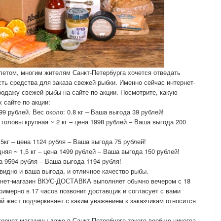
 летом, многим жителям Санкт-Петербурга хочется отведать
сть средства для заказа свежей рыбки. Именно сейчас интернет-
дажу свежей рыбы на сайте по акции. Посмотрите, какую
 сайте по акции:
9 рублей. Вес около: 0.8 кг – Ваша выгода 39 рублей!
головы крупная ~ 2 кг – цена 1998 рублей – Ваша выгода 200
кг – цена 1124 рубля – Ваша выгода 75 рублей!
няя ~ 1,5 кг – цена 1499 рублей – Ваша выгода 150 рублей!
а 9594 рубля – Ваша выгода 1194 рубля!
видно и ваша выгода, и отличное качество рыбы.
тернет-магазин ВКУС-ДОСТАВКА выполняет обычно вечером с 18
примерно в 17 часов позвонит доставщик и согласует с вами
ий жест подчеркивает с каким уважением к заказчикам относится
рнет-магазины даже в Санкт-Петербурге такого вообще никогда