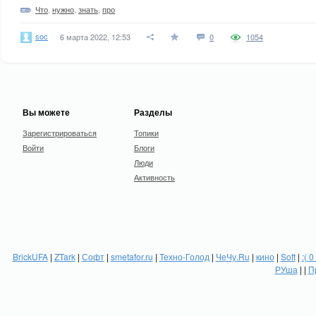
Что
,
нужно
,
знать
,
про
soc
6 марта 2022, 12:53
0
1054
Вы можете
Разделы
Зарегистрироваться
Топики
Войти
Блоги
Люди
Активность
BrickUFA
|
ZTark
|
Софт
|
smetafor.ru
|
Техно-Голод
|
ЧеЧу.Ru
|
кино
|
Soft
|
:( 0
РУша
| |
П