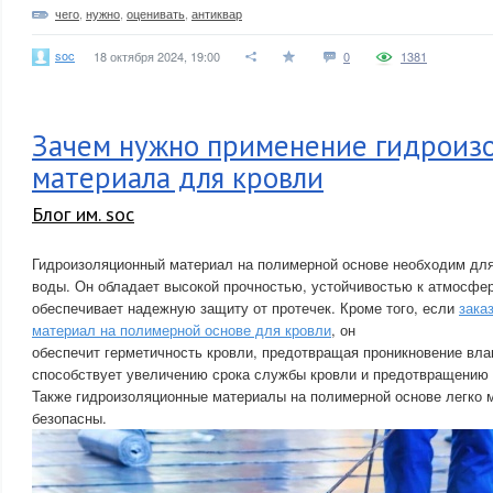
чего
,
нужно
,
оценивать
,
антиквар
soc
18 октября 2024, 19:00
0
1381
Зачем нужно применение гидроиз
материала для кровли
Блог им. soc
Гидроизоляционный материал на полимерной основе необходим для
воды. Он обладает высокой прочностью, устойчивостью к атмосфе
обеспечивает надежную защиту от протечек. Кроме того, если
зака
материал на полимерной основе для кровли
, он
обеспечит герметичность кровли, предотвращая проникновение влаг
способствует увеличению срока службы кровли и предотвращению
Также гидроизоляционные материалы на полимерной основе легко 
безопасны.