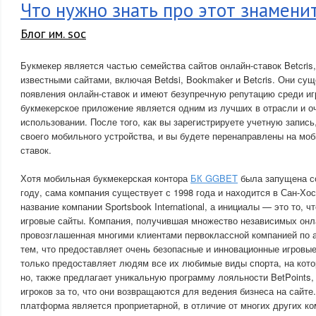
Что нужно знать про этот знамен
Блог им. soc
Букмекер является частью семейства сайтов онлайн-ставок Betcris
известными сайтами, включая Betdsi, Bookmaker и Betcris. Они су
появления онлайн-ставок и имеют безупречную репутацию среди иг
букмекерское приложение является одним из лучших в отрасли и о
использовании. После того, как вы зарегистрируете учетную запись,
своего мобильного устройства, и вы будете перенаправлены на мо
ставок.
Хотя мобильная букмекерская контора
БК GGBET
была запущена с
году, сама компания существует с 1998 года и находится в Сан-Хос
название компании Sportsbook International, а инициалы — это то, 
игровые сайты. Компания, получившая множество независимых онл
провозглашенная многими клиентами первоклассной компанией по а
тем, что предоставляет очень безопасные и инновационные игровые
только предоставляет людям все их любимые виды спорта, на кото
но, также предлагает уникальную программу лояльности BetPoints,
игроков за то, что они возвращаются для ведения бизнеса на сайте
платформа является проприетарной, в отличие от многих других ко