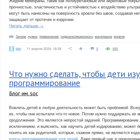
Жидкие мембраны, такие как полиуретановые или акриловые покры
прочностью, эластичностью и устойчивостью к воздействию ультр
могут быть нанесены на поверхность кровли без швов, создавая не
защищает от протечек и коррозии.
Читать дальше →
Зачем
,
нужно
,
применение
,
гидроизоляционного
,
материала
,
кровли
soc
11 апреля 2024, 18:39
0
680
Что нужно сделать, чтобы дети из
программирование
Блог им. soc
Вовлечь детей в любую деятельность может быть проблемой. Все
их, чтобы они испытали что-то новое. Потом нужно поддержать их 
продолжения. Это является непростой задачей. Программирование 
исключением, и выяснить, как научить детей кодированию, может 
понять их как родителей, которые, скажем прямо, не являются код
курсы программирования для детей
. Даже первый шаг в определен