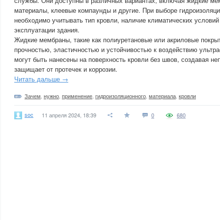
службы. Они доступны в различных вариантах, включая жидкие ме
материалы, клеевые компаунды и другие. При выборе гидроизоляц
необходимо учитывать тип кровли, наличие климатических условий 
эксплуатации здания.
Жидкие мембраны, такие как полиуретановые или акриловые покры
прочностью, эластичностью и устойчивостью к воздействию ультр
могут быть нанесены на поверхность кровли без швов, создавая не
защищает от протечек и коррозии.
Читать дальше →
Зачем
,
нужно
,
применение
,
гидроизоляционного
,
материала
,
кровли
soc
11 апреля 2024, 18:39
0
680