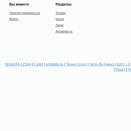
Вы можете
Разделы
Зарегистрироваться
Топики
Войти
Блоги
Люди
Активность
BrickUFA
|
ZTark
|
Софт
|
smetafor.ru
|
Техно-Голод
|
ЧеЧу.Ru
|
кино
|
Soft
|
:( 0
РУша
| |
П