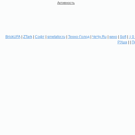
Активность
BrickUFA
|
ZTark
|
Софт
|
smetafor.ru
|
Техно-Голод
|
ЧеЧу.Ru
|
кино
|
Soft
|
:( 0
РУша
| |
П