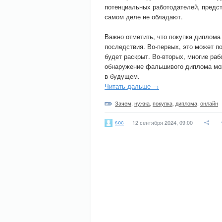
потенциальных работодателей, предст
самом деле не обладают.
Важно отметить, что покупка диплом
последствия. Во-первых, это может 
будет раскрыт. Во-вторых, многие ра
обнаружение фальшивого диплома мож
в будущем.
Читать дальше →
Зачем
,
нужна
,
покупка
,
диплома
,
онлайн
soc
12 сентября 2024, 09:00