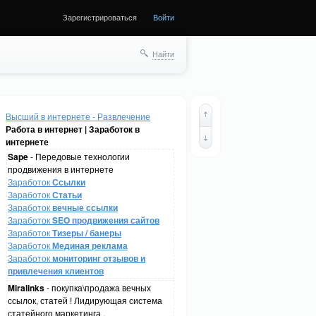
Зарегистрироваться
Войти
Найти
Высший в интернете - Развлечение
Работа в интернет | Заработок в
интернете
Sape
- Передовые технологии
продвижения в интернете
Заработок
Ссылки
Заработок
Статьи
Заработок
вечные ссылки
Заработок
SEO продвижения сайтов
Заработок
Тизеры / банеры
Заработок
Мединая реклама
Заработок
мониторинг отзывов и
привлечения клиентов
Miralinks
- покупка\продажа вечных
ссылок, статей ! Лидирующая система
статейного маркетинга .