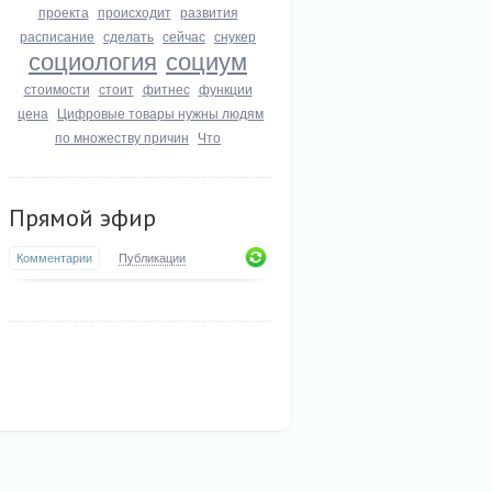
проекта
происходит
развития
расписание
сделать
сейчас
снукер
социология
социум
стоимости
стоит
фитнес
функции
цена
Цифровые товары нужны людям
по множеству причин
Что
Прямой эфир
Комментарии
Публикации