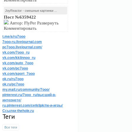
Комментировать
JoyReactor - смешные картинки ...
Пост №6359422
Автор: FlyPer Развернуть
Комментировать
t.me/s/ru7ooo
7ooo-ru.livejournal.com
pc7ooo.livejournal.com/
vk.com/7ooo_ru
vk.com/kkiinnoo_ru
vk.com/auto_7ooo
vk.com/pc7ooo
vk.com/sport_7ooo
ok.ru/ru7ooo
ok.ru/pc7ooo
my.mail.ru/community/7ooo/
pinterest.ru/7ooo_ru/высший-в-
интернете/
ru.pinterest.com/cetkijpk/пк-и-игры/
Ссылки thehole.ru
Теги
Все теги