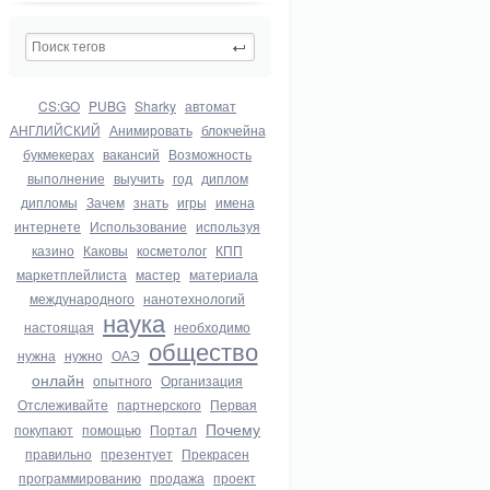
CS:GO
PUBG
Sharky
автомат
АНГЛИЙСКИЙ
Анимировать
блокчейна
букмекерах
вакансий
Возможность
выполнение
выучить
год
диплом
дипломы
Зачем
знать
игры
имена
интернете
Использование
используя
казино
Каковы
косметолог
КПП
маркетплейлиста
мастер
материала
международного
нанотехнологий
наука
настоящая
необходимо
общество
нужна
нужно
ОАЭ
онлайн
опытного
Организация
Отслеживайте
партнерского
Первая
Почему
покупают
помощью
Портал
правильно
презентует
Прекрасен
программированию
продажа
проект