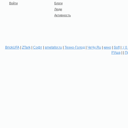
Войти
Блоги
Люди
Активность
BrickUFA
|
ZTark
|
Софт
|
smetafor.ru
|
Техно-Голод
|
ЧеЧу.Ru
|
кино
|
Soft
|
:( 0
РУша
| |
П