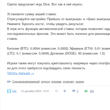
Casino предлагает игру Dice. Вот как в неё играть:
Установите сумму вашей ставки;
Отрегулируйте настройки ‘Прибыль от выигрыша» и «Шанс выигрыш
Нажмите ‘Бросить кости’, чтобы увидеть результат.
В игре есть функция автоматической ставки, которая позволяет за
последовательных бросков. Это может быть полезно для реализаци
ставок.
Биткоин (BTC): 0,0004 (комиссия: 0,0002) Эфириум (ETH): 0,01 (коми
(LTC): 0,1 (комиссия: 0,0005) Догекоин (DOGE): 50 (комиссия: 1,5)
Игроки также могут покупать криптовалюту напрямую через платф
но для этого требуется подтвердить свою личность.
Читать дальше →
Специализированный
,
подход
,
игрокам
,
отличает
,
казино
soc
12 декабря 2024, 13:01
0
484