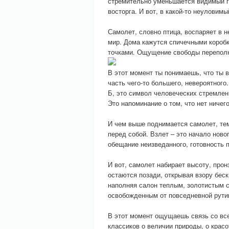
стремительно уменьшается видимый г
восторга. И вот, в какой-то неуловим
Самолет, словно птица, воспаряет в 
мир. Дома кажутся спичечными коробк
точками. Ощущение свободы переполня
В этот момент ты понимаешь, что ты 
часть чего-то большего, невероятного
Б, это символ человеческих стремлен
Это напоминание о том, что нет ничег
И чем выше поднимается самолет, те
перед собой. Взлет – это начало нов
обещание неизведанного, готовность 
И вот, самолет набирает высоту, про
остаются позади, открывая взору беск
наполняя салон теплым, золотистым с
освобожденным от повседневной рути
В этот момент ощущаешь связь со вс
классиков о величии природы, о крас