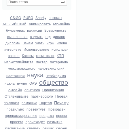
CS:GO
PUBG
Sharky
автомат
АНГЛИЙСКИЙ
Анимировать
блокчейна
букмекерах
вакансий
Возможность
выполнение
выучить
год
диплом
дипломы
Зачем
знать
игры
имена
интернете
Использование
используя
казино
Каковы
косметолог
КПП
маркетплейлиста
мастер
материала
международного
нанотехнологий
наука
настоящая
необходимо
общество
нужна
нужно
ОАЭ
онлайн
опытного
Организация
Отслеживайте
партнерского
Первая
Почему
покупают
помощью
Портал
правильно
презентует
Прекрасен
программированию
продажа
проект
проекта
происходит
развития
расписание
сделать
сейчас
снукер