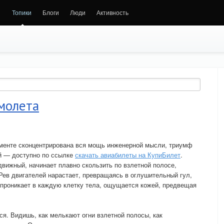
Топики
Блоги
Люди
Активность
молета
оменте сконцентрирована вся мощь инженерной мысли, триумф
ей — доступно по ссылке
скачать авиабилеты на КупиБилет
.
движный, начинает плавно скользить по взлетной полосе,
 Рев двигателей нарастает, превращаясь в оглушительный гул,
 проникает в каждую клетку тела, ощущается кожей, предвещая
ся. Видишь, как мелькают огни взлетной полосы, как