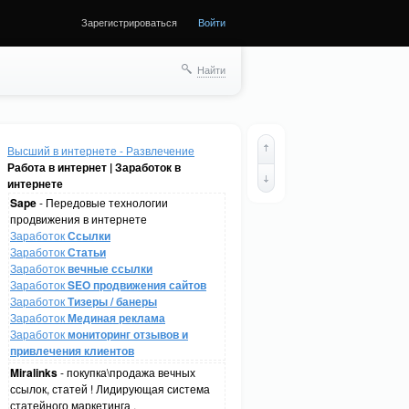
Зарегистрироваться
Войти
Найти
Высший в интернете - Развлечение
Работа в интернет | Заработок в
интернете
Sape
- Передовые технологии
продвижения в интернете
Заработок
Ссылки
Заработок
Статьи
Заработок
вечные ссылки
Заработок
SEO продвижения сайтов
Заработок
Тизеры / банеры
Заработок
Мединая реклама
Заработок
мониторинг отзывов и
привлечения клиентов
Miralinks
- покупка\продажа вечных
ссылок, статей ! Лидирующая система
статейного маркетинга .