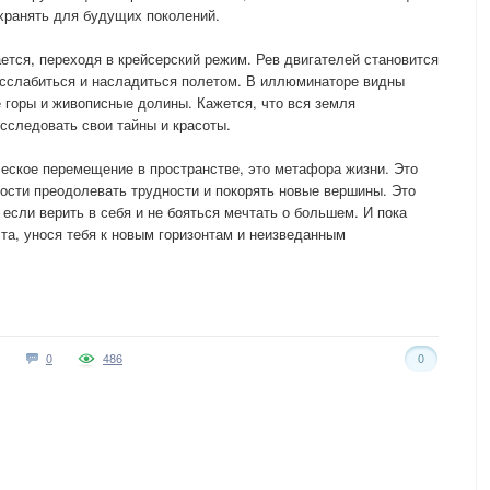
охранять для будущих поколений.
ется, переходя в крейсерский режим. Рев двигателей становится
сслабиться и насладиться полетом. В иллюминаторе видны
 горы и живописные долины. Кажется, что вся земля
исследовать свои тайны и красоты.
ческое перемещение в пространстве, это метафора жизни. Это
ости преодолевать трудности и покорять новые вершины. Это
 если верить в себя и не бояться мечтать о большем. И пока
чта, унося тебя к новым горизонтам и неизведанным
0
486
0