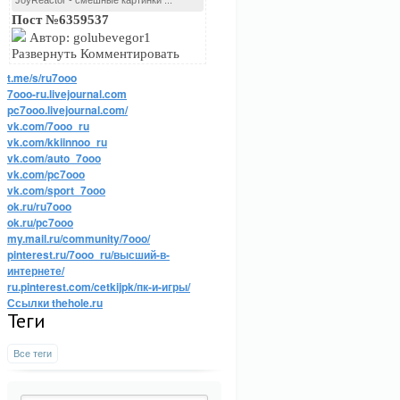
JoyReactor - смешные картинки ...
Пост №6359537
Автор: golubevegor1
Развернуть Комментировать
t.me/s/ru7ooo
7ooo-ru.livejournal.com
pc7ooo.livejournal.com/
vk.com/7ooo_ru
vk.com/kkiinnoo_ru
vk.com/auto_7ooo
vk.com/pc7ooo
vk.com/sport_7ooo
ok.ru/ru7ooo
ok.ru/pc7ooo
my.mail.ru/community/7ooo/
pinterest.ru/7ooo_ru/высший-в-
интернете/
ru.pinterest.com/cetkijpk/пк-и-игры/
Ссылки thehole.ru
Теги
Все теги