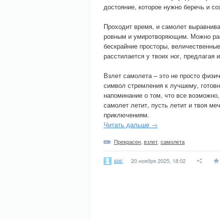
достояние, которое нужно беречь и с
Проходит время, и самолет выравнива
ровным и умиротворяющим. Можно ра
бескрайние просторы, величественные
расстилается у твоих ног, предлагая 
Взлет самолета – это не просто физи
символ стремления к лучшему, готовн
напоминание о том, что все возможно,
самолет летит, пусть летит и твоя ме
приключениям.
Читать дальше →
Прекрасен
,
взлет
,
самолета
soc
20 ноября 2025, 18:02