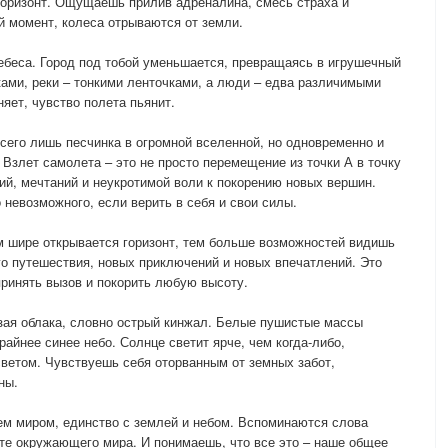
оризонт. Ощущаешь прилив адреналина, смесь страха и
ый момент, колеса отрываются от земли.
небеса. Город под тобой уменьшается, превращаясь в игрушечный
ами, реки – тонкими ленточками, а люди – едва различимыми
ет, чувство полета пьянит.
всего лишь песчинка в огромной вселенной, но одновременно и
. Взлет самолета – это не просто перемещение из точки А в точку
ий, мечтаний и неукротимой воли к покорению новых вершин.
о невозможного, если верить в себя и свои силы.
м шире открывается горизонт, тем больше возможностей видишь
ого путешествия, новых приключений и новых впечатлений. Это
принять вызов и покорить любую высоту.
нзая облака, словно острый кинжал. Белые пушистые массы
райнее синее небо. Солнце светит ярче, чем когда-либо,
ветом. Чувствуешь себя оторванным от земных забот,
ны.
ем миром, единство с землей и небом. Вспоминаются слова
оте окружающего мира. И понимаешь, что все это – наше общее